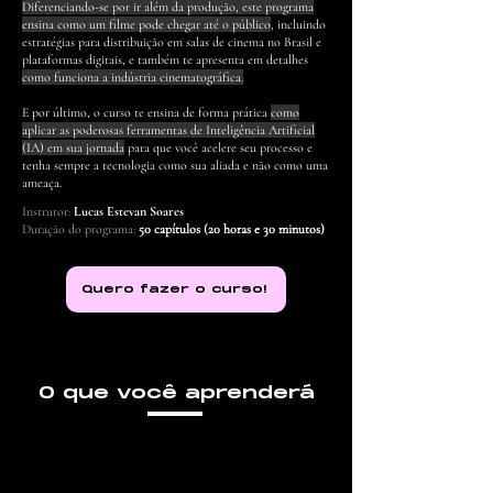
Diferenciando-se por ir além da produção, este programa
ensina como um filme pode chegar até o público
, incluindo
estratégias para distribuição em salas de cinema no Brasil e
plataformas digitais, e também te apresenta em detalhes
como funciona a indústria cinematográfica.
E por último, o curso te ensina de forma prática
como
aplicar as poderosas ferramentas de Inteligência Artificial
(IA) em sua jornada
para que você acelere seu processo e
tenha sempre a tecnologia como sua aliada e não como uma
ameaça.
Instrutor:
Lucas Estevan Soares
Duração do programa:
50 capítulos (20 horas e 30 minutos)
Quero fazer o curso!
O que você aprenderá