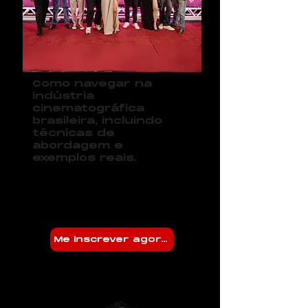
Como navegar na
indústria
cinematográfica
brasileira, incluindo
técnicas de
abordagem e
exemplos reais.
Me inscrever agora!