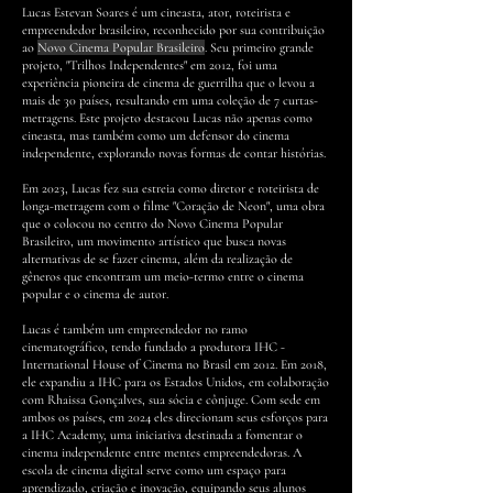
Lucas Estevan Soares é um cineasta, ator, roteirista e
empreendedor brasileiro, reconhecido por sua contribuição
ao
Novo Cinema Popular Brasileiro
. Seu primeiro grande
projeto, "Trilhos Independentes" em 2012, foi uma
experiência pioneira de cinema de guerrilha que o levou a
mais de 30 países, resultando em uma coleção de 7 curtas-
metragens. Este projeto destacou Lucas não apenas como
cineasta, mas também como um defensor do cinema
independente, explorando novas formas de contar histórias.
Em 2023, Lucas fez sua estreia como diretor e roteirista de
longa-metragem com o filme "Coração de Neon", uma obra
que o colocou no centro do Novo Cinema Popular
Brasileiro, um movimento artístico que busca novas
alternativas de se fazer cinema, além da realização de
gêneros que encontram um meio-termo entre o cinema
popular e o cinema de autor.
Lucas é também um empreendedor no ramo
cinematográfico, tendo fundado a produtora IHC -
International House of Cinema no Brasil em 2012. Em 2018,
ele expandiu a IHC para os Estados Unidos, em colaboração
com Rhaissa Gonçalves, sua sócia e cônjuge. Com sede em
ambos os países, em 2024 eles direcionam seus esforços para
a IHC Academy, uma iniciativa destinada a fomentar o
cinema independente entre mentes empreendedoras. A
escola de cinema digital serve como um espaço para
aprendizado, criação e inovação, equipando seus alunos