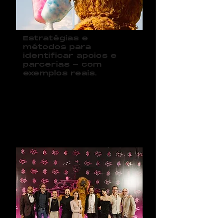
Estratégias e
métodos para
identificar apoios e
parcerias - com
exemplos reais.
0
8