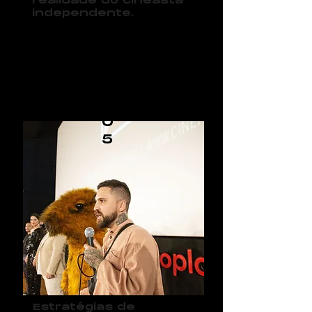
realidade do cineasta
independente.
0
5
Estratégias de