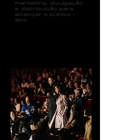
marketing, divulgação
e distribuição para
alcançar o público-
alvo.
0
6