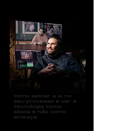
0
2
Como aplicar a IA no
seu processo e ver a
tecnologia como
aliada e não como
ameaça.