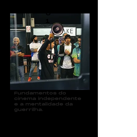
0
1
Fundamentos do
cinema independente
e a mentalidade da
guerrilha.