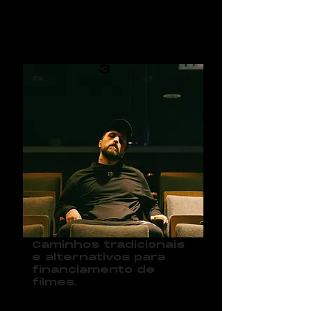
0
3
Caminhos tradicionais
e alternativos para
financiamento de
filmes.