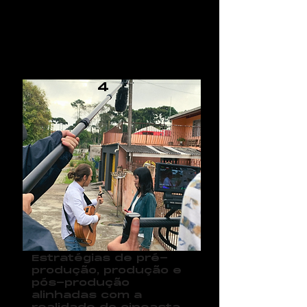
0
4
Estratégias de pré-
produção, produção e
pós-produção
alinhadas com a