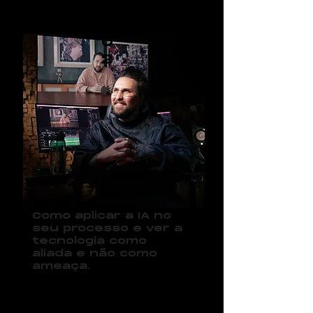
0
2
Como aplicar a IA no
seu processo e ver a
tecnologia como
aliada e não como
ameaça.