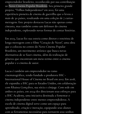
empreendedor brasileiro, reconhecido por sua contribuição
ao
Novo Cinema Popular Brasileiro
. Seu primeiro grande
projeto, "Trilhos Independentes" em 2012, foi uma
experiência pioneira de cinema de guerrilha que o levou a
mais de 30 países, resultando em uma coleção de 7 curtas-
metragens. Este projeto destacou Lucas não apenas como
cineasta, mas também como um defensor do cinema
independente, explorando novas formas de contar histórias.
Em 2023, Lucas fez sua estreia como diretor e roteirista de
longa-metragem com o filme "Coração de Neon", uma obra
que o colocou no centro do Novo Cinema Popular
Brasileiro, um movimento artístico que busca novas
alternativas de se fazer cinema, além da realização de
gêneros que encontram um meio-termo entre o cinema
popular e o cinema de autor.
Lucas é também um empreendedor no ramo
cinematográfico, tendo fundado a produtora IHC -
International House of Cinema no Brasil em 2012. Em 2018,
ele expandiu a IHC para os Estados Unidos, em colaboração
com Rhaissa Gonçalves, sua sócia e cônjuge. Com sede em
ambos os países, em 2024 eles direcionam seus esforços para
a IHC Academy, uma iniciativa destinada a fomentar o
cinema independente entre mentes empreendedoras. A
escola de cinema digital serve como um espaço para
aprendizado, criação e inovação, equipando seus alunos
com as ferramentas necessárias para tornarem seus sonhos