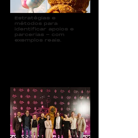
Estratégias e
métodos para
identificar apoios e
parcerias - com
exemplos reais.
0
8