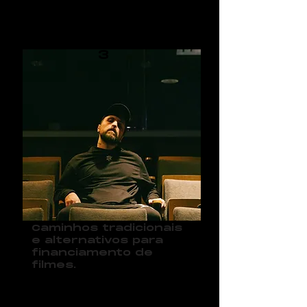
0
3
Caminhos tradicionais
e alternativos para
financiamento de
filmes.