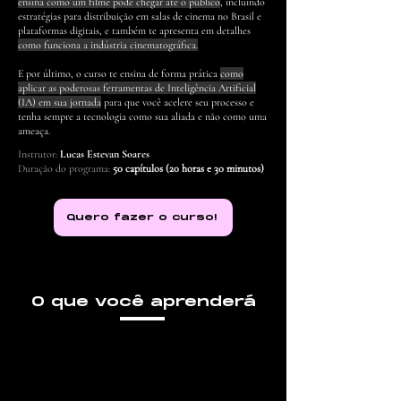
ensina como um filme pode chegar até o público
, incluindo
estratégias para distribuição em salas de cinema no Brasil e
plataformas digitais, e também te apresenta em detalhes
como funciona a indústria cinematográfica.
E por último, o curso te ensina de forma prática
como
aplicar as poderosas ferramentas de Inteligência Artificial
(IA) em sua jornada
para que você acelere seu processo e
tenha sempre a tecnologia como sua aliada e não como uma
ameaça.
Instrutor:
Lucas Estevan Soares
Duração do programa:
50 capítulos (20 horas e 30 minutos)
Quero fazer o curso!
O que você aprenderá