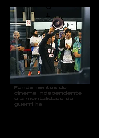
0
1
Fundamentos do
cinema independente
e a mentalidade da
guerrilha.