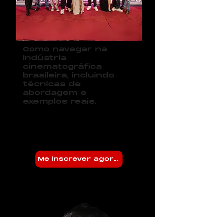
Como navegar na
indústria
cinematográfica
brasileira, incluindo
técnicas de
abordagem e
exemplos reais.
Me inscrever agora!