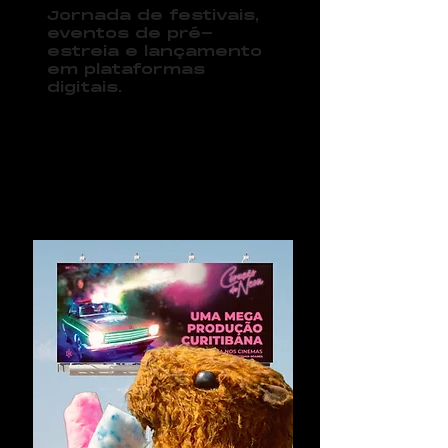
Jornada de festivais,
eventos de pré-
estreia e lançamento
em plataformas
digitais.
07