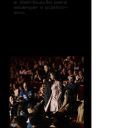
e distribuição para
alcançar o público-
alvo.
0
6