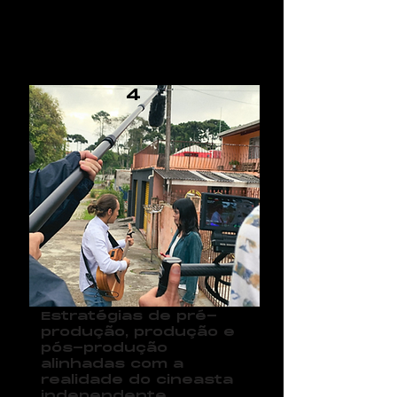
0
4
Estratégias de pré-
produção, produção e
pós-produção
alinhadas com a
realidade do cineasta
independente.