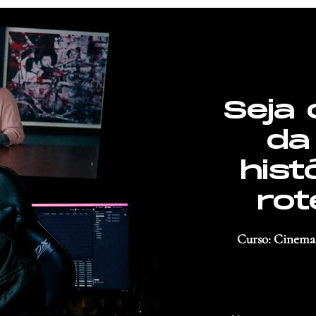
Seja 
da
hist
rot
Curso: Cinema