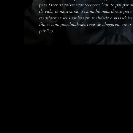
para fazer as coisas acontecerem. Vou te poupar a
de vida, te mostrando o caminho mais direto para
transformar seus sonhos em realidade e suas ideia
filmes com possibilidades reais de chegarem até o
público.
01