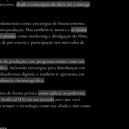
percorre,
desde a concepção da ideia até a entrega
ndamentais como: estratégias de financiamento,
pós-produção. Mas também te mostra e
te ensina
ra pronta
como: marketing e divulgação do filme,
os de pré-estreia e participação nos mercados de
lém da produção, este programa ensina como um
blico
, incluindo estratégias para distribuição em
 plataformas digitais, e também te apresenta em
dústria cinematográfica.
sina de forma prática
como aplicar as poderosas
 Artificial (IA) em sua jornada
para que você
ha sempre a tecnologia como sua aliada e não como
ares