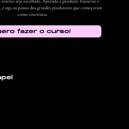
roteiro seja escolhido. Aprenda a produzir, financiar e
es, e siga os passos dos grandes produtores que começaram
como roteiristas.
ero fazer o curso!
apel