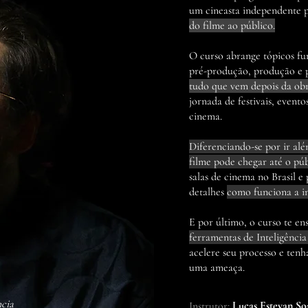
um cineasta independente 
do filme ao público.
O curso abrange tópicos fu
pré-produção, produção e 
tudo que vem depois da ob
jornada de festivais, event
cinema.
Diferenciando-se por ir a
filme pode chegar até o pú
salas de cinema no Brasil e
detalhes
como funciona a in
E por último, o curso te en
ferramentas de Inteligência
acelere seu processo e ten
uma ameaça.
ncia
Instrutor:
Lucas Estevan So