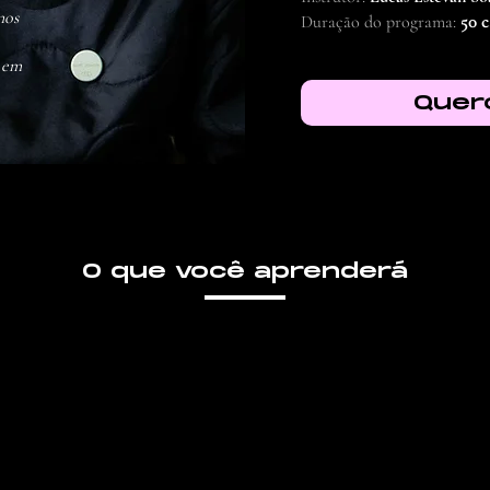
nos
Duração do programa:
50 c
s em
Quero
O que você aprenderá
02
03